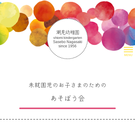
潮見幼稚園
shiomi kindergarten
Sasebo Nagasaki
since 1956
MENU
HOME
園について
潮見幼稚園について
未就園児のお子さまのための
潮見幼稚園の教育
取り組み
あそぼう会
生活の様子
朝のお集まりについて
入園案内