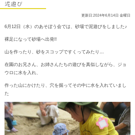
入園に関する情報
泥遊び
あそぼう会の情報
更新日:2024年6月14日 金曜日
お問い合わせ
6月12日（水）のあそぼう会では、砂場で泥遊びをしました♪
お知らせ
裸足になって砂場へ出発!!
blog
ママサークルしおみ
山を作ったり、砂をスコップですくってみたり…
在園のお兄さん、お姉さんたちの遊びを真似しながら、ジョ
ウロに水を入れ、
作った山にかけたり、穴を掘ってその中に水を入れていまし
た