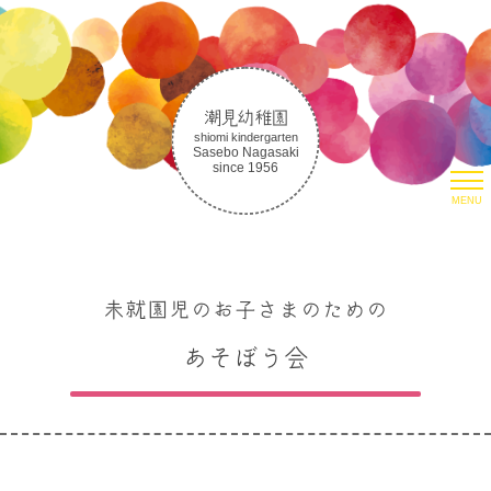
潮見幼稚園
shiomi kindergarten
Sasebo Nagasaki
since 1956
MENU
HOME
園について
潮見幼稚園について
未就園児のお子さまのための
潮見幼稚園の教育
取り組み
あそぼう会
生活の様子
朝のお集まりについて
入園案内