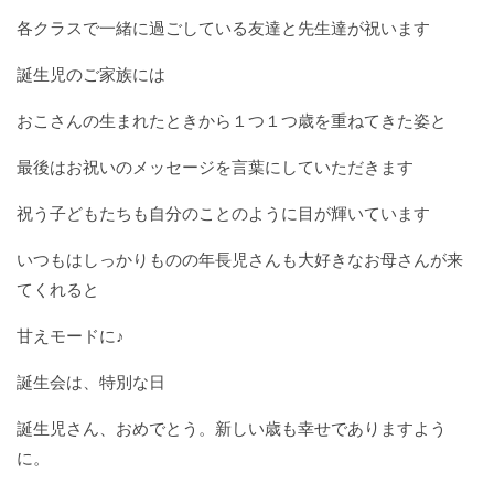
入園に関する情報
各クラスで一緒に過ごしている友達と先生達が祝います
あそぼう会の情報
誕生児のご家族には
お問い合わせ
おこさんの生まれたときから１つ１つ歳を重ねてきた姿と
お知らせ
blog
最後はお祝いのメッセージを言葉にしていただきます
ママサークルしおみ
祝う子どもたちも自分のことのように目が輝いています
いつもはしっかりものの年長児さんも大好きなお母さんが来
てくれると
甘えモードに♪
誕生会は、特別な日
誕生児さん、おめでとう。新しい歳も幸せでありますよう
に。