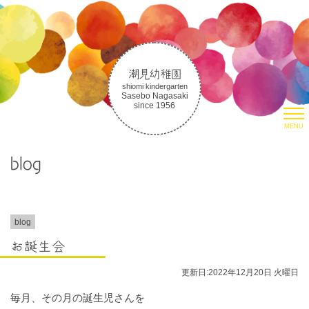
潮見幼稚園
shiomi kindergarten
Sasebo Nagasaki
since 1956
MENU
HOME
blog
園について
潮見幼稚園について
潮見幼稚園の教育
取り組み
blog
生活の様子
お誕生会
朝のお集まりについて
更新日:2022年12月20日 火曜日
入園案内
毎月、その月の誕生児さんを