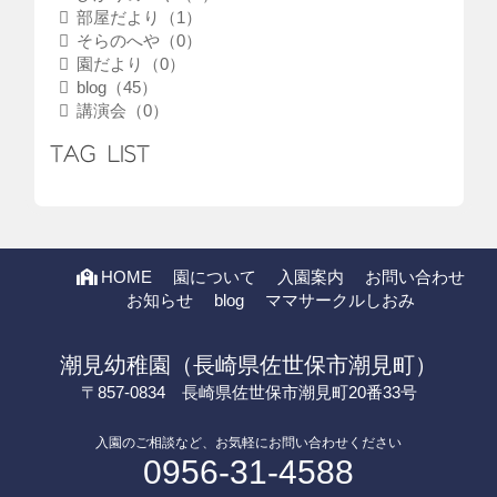
部屋だより（1）
そらのへや（0）
園だより（0）
blog（45）
講演会（0）
TAG LIST
HOME
園について
入園案内
お問い合わせ
お知らせ
blog
ママサークルしおみ
潮見幼稚園（長崎県佐世保市潮見町）
〒857-0834 長崎県佐世保市潮見町20番33号
入園のご相談など、お気軽にお問い合わせください
0956-31-4588