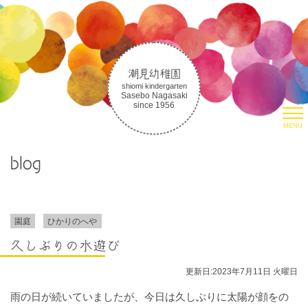
潮見幼稚園
shiomi kindergarten
Sasebo Nagasaki
since 1956
MENU
HOME
blog
園について
潮見幼稚園について
潮見幼稚園の教育
取り組み
園庭
ひかりのへや
生活の様子
久しぶりの水遊び
朝のお集まりについて
更新日:2023年7月11日 火曜日
入園案内
雨の日が続いていましたが、今日は久しぶりに太陽が顔をの