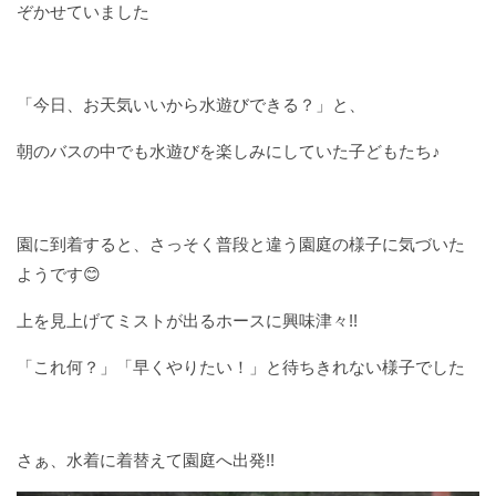
入園に関する情報
ぞかせていました
あそぼう会の情報
お問い合わせ
「今日、お天気いいから水遊びできる？」と、
お知らせ
朝のバスの中でも水遊びを楽しみにしていた子どもたち♪
blog
ママサークルしおみ
園に到着すると、さっそく普段と違う園庭の様子に気づいた
ようです😊
上を見上げてミストが出るホースに興味津々!!
「これ何？」「早くやりたい！」と待ちきれない様子でした
さぁ、水着に着替えて園庭へ出発!!