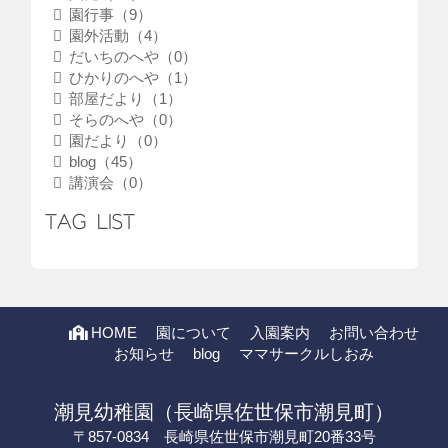
園行事（9）
園外活動（4）
だいちのへや（0）
ひかりのへや（1）
部屋だより（1）
そらのへや（0）
園だより（0）
blog（45）
講演会（0）
TAG LIST
HOME
園について
入園案内
お問い合わせ
お知らせ
blog
ママサークルしおみ
潮見幼稚園（長崎県佐世保市潮見町）
〒857-0834 長崎県佐世保市潮見町20番33号