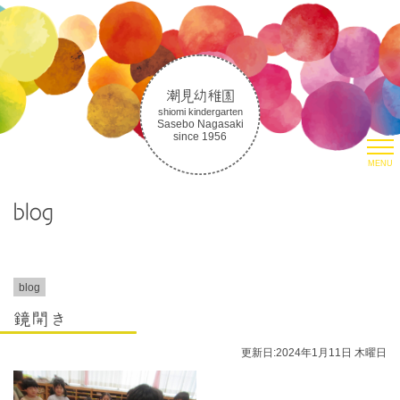
潮見幼稚園
shiomi kindergarten
Sasebo Nagasaki
since 1956
MENU
HOME
blog
園について
潮見幼稚園について
潮見幼稚園の教育
取り組み
blog
生活の様子
鏡開き
朝のお集まりについて
更新日:2024年1月11日 木曜日
入園案内