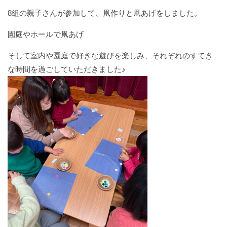
入園に関する情報
8組の親子さんが参加して、凧作りと凧あげをしました。
あそぼう会の情報
園庭やホールで凧あげ
お問い合わせ
そして室内や園庭で好きな遊びを楽しみ、それぞれのすてき
お知らせ
な時間を過ごしていただきました♪
blog
ママサークルしおみ