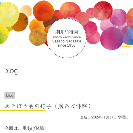
潮見幼稚園
shiomi kindergarten
Sasebo Nagasaki
since 1956
MENU
HOME
blog
園について
潮見幼稚園について
潮見幼稚園の教育
取り組み
blog
生活の様子
あそぼう会の様子（凧あげ体験）
朝のお集まりについて
更新日:2024年1月17日 水曜日
入園案内
今回は、凧あげ体験。