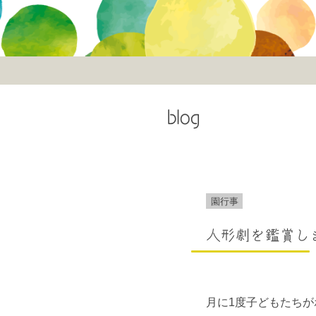
blog
園行事
人形劇を鑑賞し
月に1度子どもたち