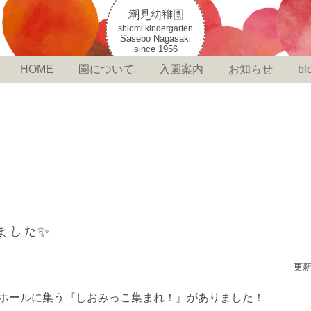
潮見幼稚園
shiomi kindergarten
Sasebo Nagasaki
since 1956
HOME
園について
入園案内
お知らせ
bl
ました✨
更新
がホールに集う『しおみっこ集まれ！』がありました！